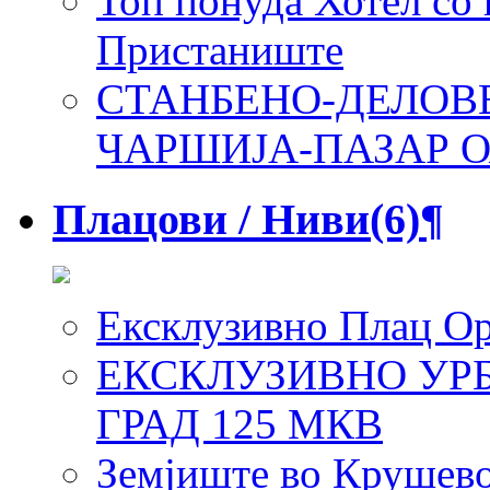
Топ понуда Хотел со 
Пристаниште
СТАНБЕНО-ДЕЛОВЕ
ЧАРШИЈА-ПАЗАР 
Плацови / Ниви
(6)
¶
Ексклузивно Плац Ор
ЕКСКЛУЗИВНО УР
ГРАД 125 МКВ
Земјиште во Крушево